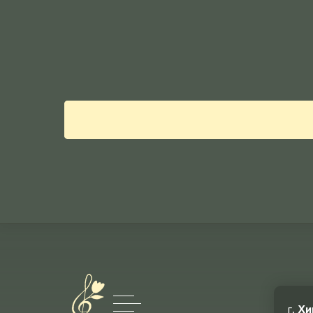
г.
Хи