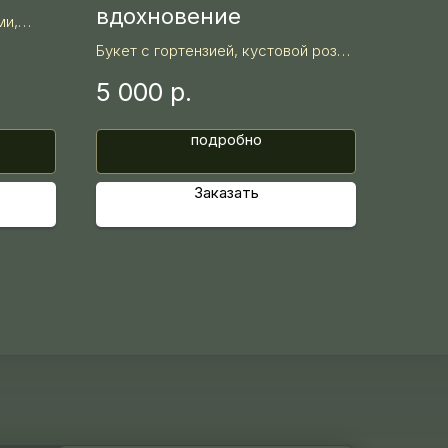
вдохновение
ми,
алиптом
Букет с гортензией, кустовой розой
ме.
и альстромерией в мягкой
5 000
р.
лавандовой гамме.
подробно
Заказать