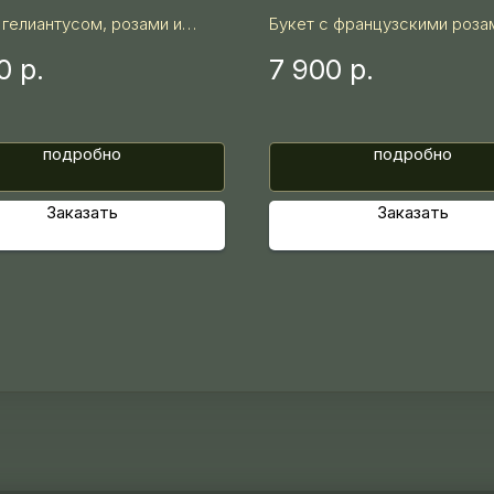
 гелиантусом, розами и
Букет с французскими роза
емой в яркой осенней
орхидеей цимбидиум и эвк
0
р.
7 900
р.
в насыщенной глубокой гам
подробно
подробно
Заказать
Заказать