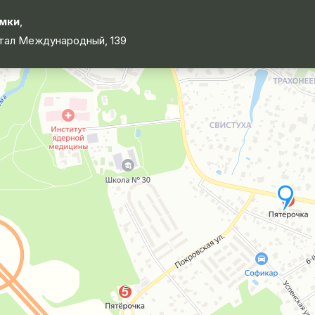
мки
,
тал Международный, 139