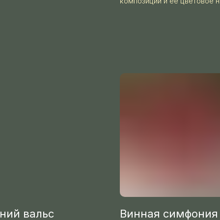
композиции и ее цветовое н
ний вальс
Винная симфония