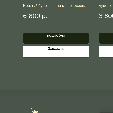
Нежный букет в лавандово-розовой
Букет с
гамме с кремовыми розами,
хризант
6 800
р.
3 60
хризантемами и сезонными
гамме.
цветами в воздушной дизайнерской
упаковке.
подробно
Заказать