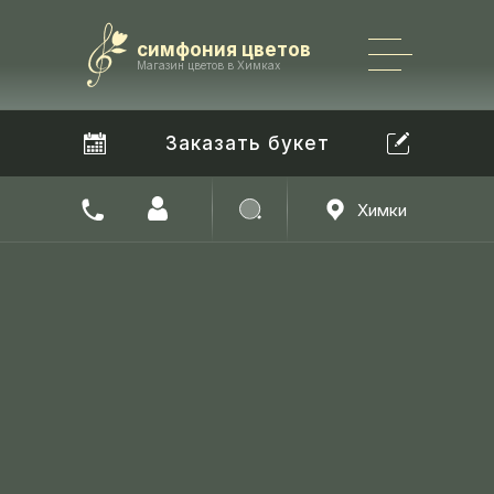
Каталог
симфония цветов
+7 965 182 22 22
Магазин цветов в Химках
Заказать букет
Химки
Найти