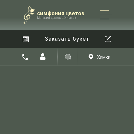
Каталог
симфония цветов
+7 965 182 22 22
Магазин цветов в Химках
Заказать букет
Химки
Найти