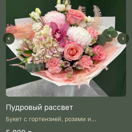
Пудровый рассвет
В
Букет с гортензией, розами и
В
цимбидиумом в мягкой пудровой гамме.
о