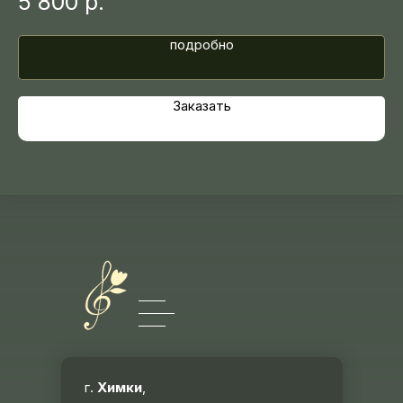
5 800
р.
4
подробно
Заказать
г.
Химки
,